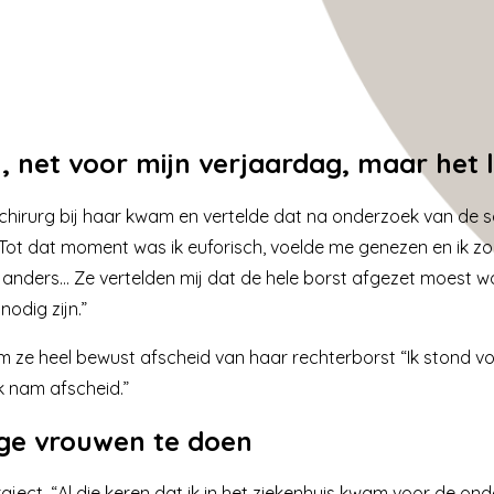
, net voor mijn verjaardag, maar het 
hirurg bij haar kwam en vertelde dat na onderzoek van de sc
“Tot dat moment was ik euforisch, voelde me genezen en ik 
ep anders… Ze vertelden mij dat de hele borst afgezet moest w
odig zijn.”
ze heel bewust afscheid van haar rechterborst “Ik stond voo
Ik nam afscheid.”
nge vrouwen te doen
aject. “Al die keren dat ik in het ziekenhuis kwam voor de o