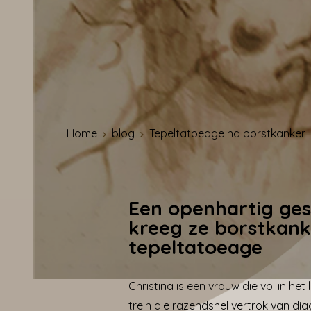
Home
blog
Tepeltatoeage na borstkanker
Een openhartig ges
kreeg ze borstkank
tepeltatoeage
Christina is een vrouw die vol in het
trein die razendsnel vertrok van diag