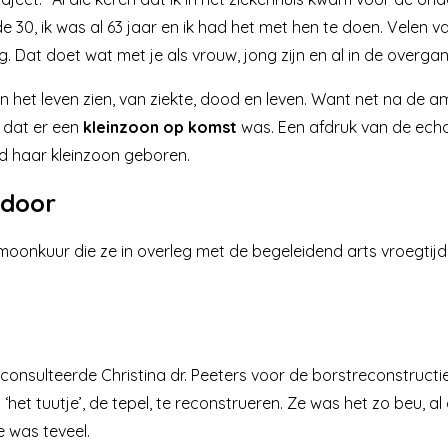
de 30, ik was al 63 jaar en ik had het met hen te doen. Velen
 Dat doet wat met je als vrouw, jong zijn en al in de overgan
van het leven zien, van ziekte, dood en leven. Want net na d
 dat er een
kleinzoon op komst
was. Een afdruk van de echo
d haar kleinzoon geboren.
 door
moonkuur die ze in overleg met de begeleidend arts vroegti
en consulteerde Christina dr. Peeters voor de borstreconstruct
‘het tuutje’, de tepel, te reconstrueren. Ze was het zo beu, a
e was teveel.