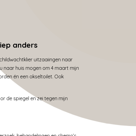
liep anders
hildwachtklier uitzaaiingen naar
zou naar huis mogen om 4 maart mijn
orden én een okseltoilet. Ook
r de spiegel en zei tegen mijn
nderzoek, behandelingen en chemo’s