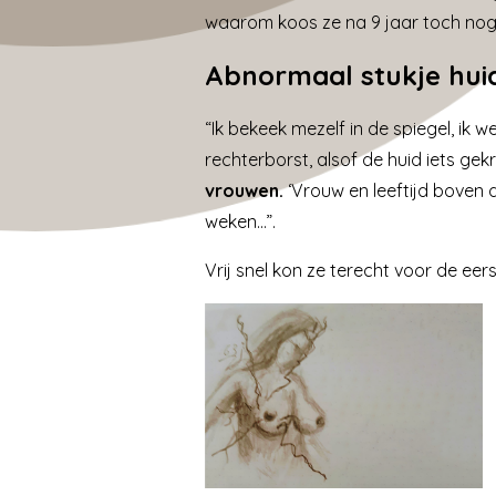
waarom koos ze na 9 jaar toch nog 
Abnormaal stukje hui
“Ik bekeek mezelf in de spiegel, ik
rechterborst, alsof de huid iets ge
vrouwen.
‘
Vrouw en leeftijd boven 
weken…”.
Vrij snel kon ze terecht voor de ee