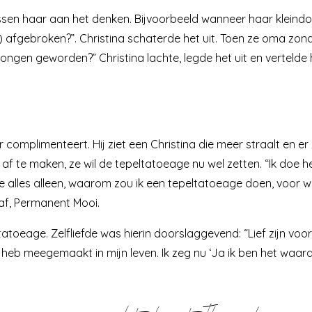
sen haar aan het denken. Bijvoorbeeld wanneer haar kleindoc
 afgebroken?”. Christina schaterde het uit. Toen ze oma zo
ongen geworden?” Christina lachte, legde het uit en vertelde 
r complimenteert. Hij ziet een Christina die meer straalt en er 
af te maken, ze wil de
tepeltatoeage
nu wel zetten. “Ik doe he
e alles alleen, waarom zou ik een tepeltatoeage doen, voor wi
f, Permanent Mooi
.
atoeage. Zelfliefde was hierin doorslaggevend: “Lief zijn voor
l heb meegemaakt in mijn leven. Ik zeg nu ‘Ja ik ben het waard