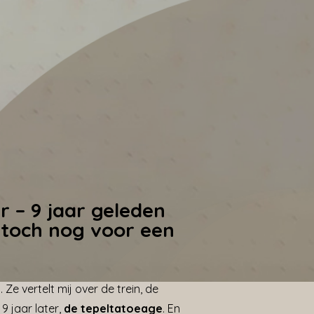
 – 9 jaar geleden
 toch nog voor een
 Ze vertelt mij over de trein, de
9 jaar later,
de tepeltatoeage
. En