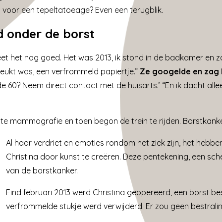
voor een tepeltatoeage? Even een terugblik.
d onder de borst
 weet het nog goed. Het was 2013, ik stond in de badkamer en 
kreukt was, een verfrommeld papiertje.”
Ze googelde en zag 
de 60? Neem direct contact met de huisarts.
’ “En ik dacht all
rste mammografie en toen begon de trein te rijden. Borstkank
Al haar verdriet en emoties rondom het ziek zijn, het hebb
Christina door kunst te creëren. Deze pentekening, een sc
van de borstkanker.
Eind februari 2013 werd Christina geopereerd, een borst b
verfrommelde stukje werd verwijderd. Er zou geen bestralin