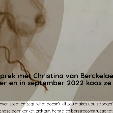
prek met Christina van Berckelaer
er en in september 2022 koos ze
 leven staat en zegt ‘what doesn’t kill you makes you stronger’.
nose borstkanker, ziek zijn, herstel en borstreconstructie tot 