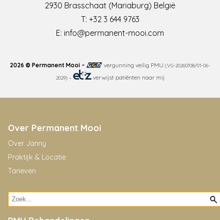
2930 Brasschaat (Mariaburg) België
T:
+32 3 644 9763
E:
info@permanent-mooi.com
2026 © Permanent Mooi –
vergunning veilig PMU
(VG-20260708/01-06-
–
verwijst patiënten naar mij
2029)
Over Permanent Mooi
Over Janny
Praktijk & Locatie
Tarieven