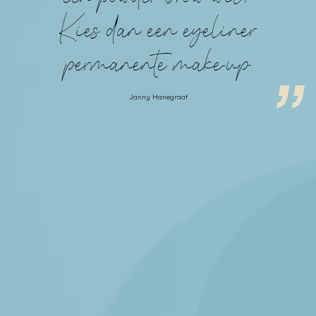
Kies dan een eyeliner
permanente make-up
Janny Hanegraaf