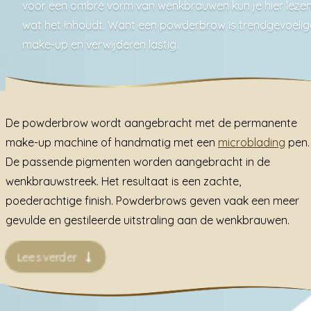
voor een ombré vorm van wenkbrauwen kun je hier leze
wat het inhoudt. Want een powderbrow is trendgevoelig
make-up en verwijderen lastig.
De powderbrow wordt aangebracht met de permanente
make-up machine of handmatig met een
microblading
pen.
De passende pigmenten worden aangebracht in de
wenkbrauwstreek. Het resultaat is een zachte,
poederachtige finish. Powderbrows geven vaak een meer
gevulde en gestileerde uitstraling aan de wenkbrauwen.
Lees verder