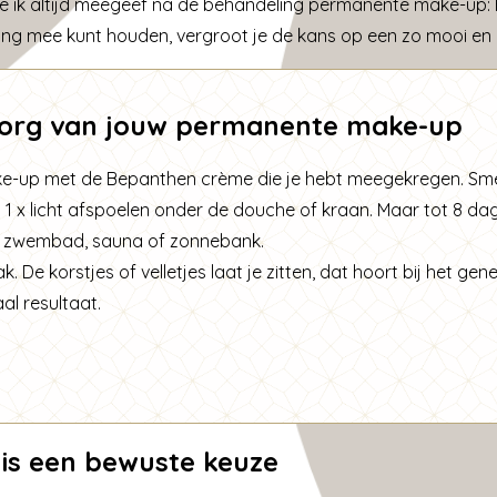
e ik altijd meegeef na de behandeling permanente make-up: 
ng mee kunt houden, vergroot je de kans op een zo mooi en 
azorg van jouw permanente make-up
-up met de Bepanthen crème die je hebt meegekregen. Smeer
 1 x licht afspoelen onder de douche of kraan. Maar tot 8 d
n zwembad, sauna of zonnebank.
. De korstjes of velletjes laat je zitten, dat hoort bij het ge
al resultaat.
is een bewuste keuze