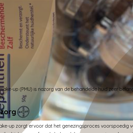
ake-up (PMU) is nazorg van de behandelde huid zeer belangr
U).
azorg
ke-up zorgt ervoor dat het genezingsproces voorspoedig v