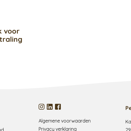
k voor
traling
P
Algemene voorwaarden
Ka
Privacy verklaring
nd
29