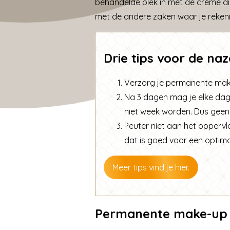
behandelde plek in met de crème di
met de andere zaken waar je rekeni
Drie tips voor de n
Verzorg je permanente make
Na 3 dagen mag je elke dag
niet week worden. Dus gee
Peuter niet aan het oppervlak
dat is goed voor een optima
Meer tips vind je hier.
Permanente make-up 