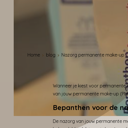
Home
blog
Nazorg permanente make-up
Wanneer je kiest voor permanente m
van jouw permanente make-up (PM
Bepanthen voor de n
De nazorg van jouw permanente ma