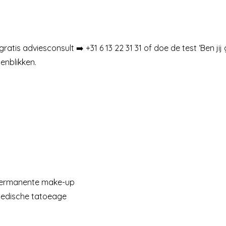
gratis adviesconsult
➡️
+31 6 13 22 31 31
of doe de test ‘
Ben ji
genblikken.
permanente make-up
medische tatoeage