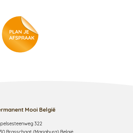
ermanent Mooi België
pelsesteenweg 322
30 Brasschaat (Mariaburg) België