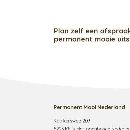
Plan zelf een afspraa
permanent mooie uits
Permanent Mooi Nederland
Kooikersweg 203
5223 KE ‘s-Hertogenbosch Nederla