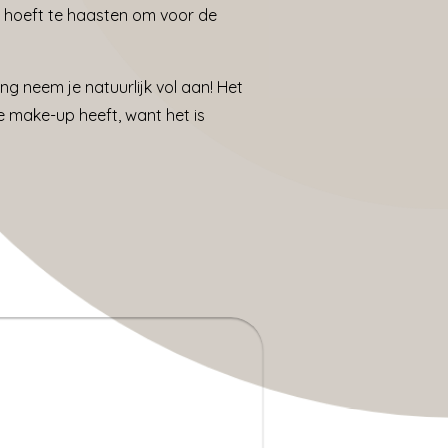
d hoeft te haasten om voor de
g neem je natuurlijk vol aan! Het
 make-up heeft, want het is