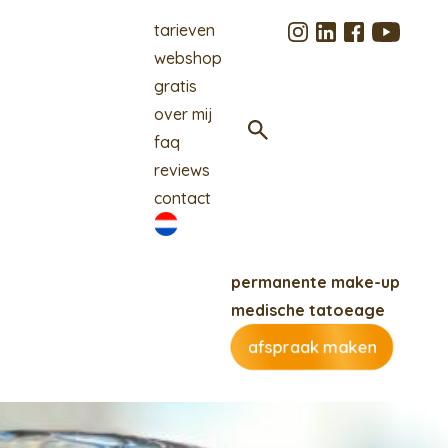
tarieven
webshop
gratis
over mij
faq
reviews
contact
permanente make-up
medische tatoeage
afspraak maken