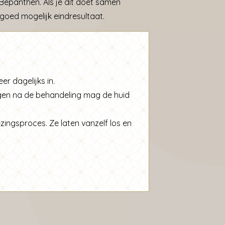
Bepanthen. Als je dit doet samen
goed mogelijk eindresultaat.
 dagelijks in.
agen na de behandeling mag de huid
nezingsproces. Ze laten vanzelf los en