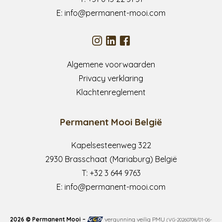
E:
info@permanent-mooi.com
Algemene voorwaarden
Privacy verklaring
Klachtenreglement
Permanent Mooi België
Kapelsesteenweg 322
2930 Brasschaat (Mariaburg) België
T:
+32 3 644 9763
E:
info@permanent-mooi.com
2026 © Permanent Mooi –
vergunning veilig PMU
(VG-20260708/01-06-