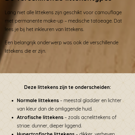
Lang niet alle littekens zijn geschikt voor camouflage
met permanente make-up – medische tatoeage. Dat
lees je bij het
inkleuren van littekens.
Een belangrijk onderwerp was ook de verschillende
littekens die er zijn.
Deze littekens zijn te onderscheiden:
Normale littekens
– meestal gladder en lichter
van kleur dan de omliggende huid.
Atrofische littekens
– zoals acnelittekens of
striae: dunner, dieper liggend.
Hypertrofische littekens
– dikker, verheven