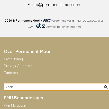
E:
info@permanent-mooi.com
2026 © Permanent Mooi –
vergunning veilig PMU
(VG-20260708/01-06-
–
verwijst patiënten naar mij
2029)
Over Permanent Mooi
Over Janny
Praktijk & Locatie
Tarieven
PMU Behandelingen
Wenkbrauwen