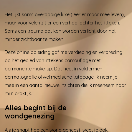
Het lijkt soms overbodige luxe (leer er maar mee leven),
maar voor velen zit er een verhaal achter het litteken.
Soms een trauma dat kan worden verlicht door het
minder zichtbaar te maken.
Deze online opleiding gaf me verdieping en verbreding
op het gebied van littekens camouflage met
permanente make-up. Dat heet in vaktermen
dermatografie ofwel medische tatoeage. Ik neem je
mee in een aantal nieuwe inzichten die ik meeneem naar
mijn praktijk.
Alles begint bij de
wondgenezing
Als je snapt hoe een wond geneest, weet je ook