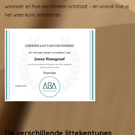
wanneer en hoe een litteken ontstaat – en vooral: hoe je
het weer kunt verbeteren.
De verschillende littekentypes