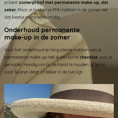
je bent
zomerproof met permanente make-up, dat
zeker.
Maar je huid en je PMU hebben in de zomer net
dat beetje extra liefde nodig.
Onderhoud permanente
make-up in de zomer
Voor het onderhoud en lang plezier hebben van je
permanente make-up heb ik een korte
checklist
voor je
gemaakt. Handig om bij de hand te houden, of je nu
naar Spanje vliegt of lekker in de tuin ligt.