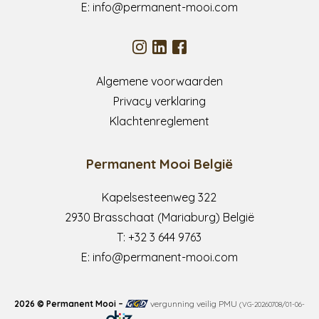
E:
info@permanent-mooi.com
Algemene voorwaarden
Privacy verklaring
Klachtenreglement
Permanent Mooi België
Kapelsesteenweg 322
2930 Brasschaat (Mariaburg) België
T:
+32 3 644 9763
E:
info@permanent-mooi.com
2026 © Permanent Mooi –
vergunning veilig PMU
(VG-20260708/01-06-