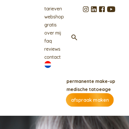
tarieven
webshop
gratis
over mij
faq
reviews
contact
permanente make-up
medische tatoeage
afspraak maken