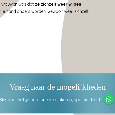
87 vrouwen was dat
ze zichzelf weer wilden
iet iemand anders worden. Gewoon weer zichzelf
Vraag naar de mogelijkheden
Kies voor veilige permanente make-up, app me direct