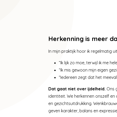
Herkenning is meer dan
In mijn praktijk hoor ik regelmatig u
“Ik lijk zo moe, terwijl ik me h
“Ik mis gewoon mijn eigen gezi
“Iedereen zegt dat het meevalt
Dat gaat niet over ijdelheid.
Ons g
identiteit. We herkennen onszelf 
en gezichtsuitdrukking. Wenkbrauwe
geven karakter, balans en expressie