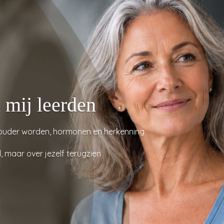
mij leerden
 ouder worden, hormonen en herkenning
 maar over jezelf terugzien