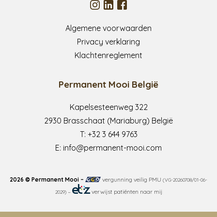
Algemene voorwaarden
Privacy verklaring
Klachtenreglement
Permanent Mooi België
Kapelsesteenweg 322
2930 Brasschaat (Mariaburg) België
T:
+32 3 644 9763
E:
info@permanent-mooi.com
2026 © Permanent Mooi –
vergunning veilig PMU
(VG-20260708/01-06-
–
verwijst patiënten naar mij
2029)