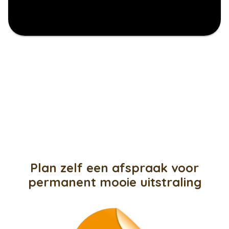
tarieven
webshop
gratis
over mij
faq
Plan zelf een afspraak voor
reviews
permanent mooie uitstraling
contact