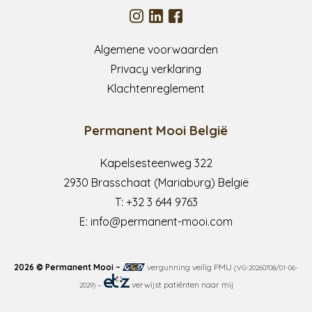
Algemene voorwaarden
Privacy verklaring
Klachtenreglement
Permanent Mooi België
Kapelsesteenweg 322
2930 Brasschaat (Mariaburg) België
T:
+32 3 644 9763
E:
info@permanent-mooi.com
2026 © Permanent Mooi –
vergunning veilig PMU
(VG-20260708/01-06-
–
verwijst patiënten naar mij
2029)