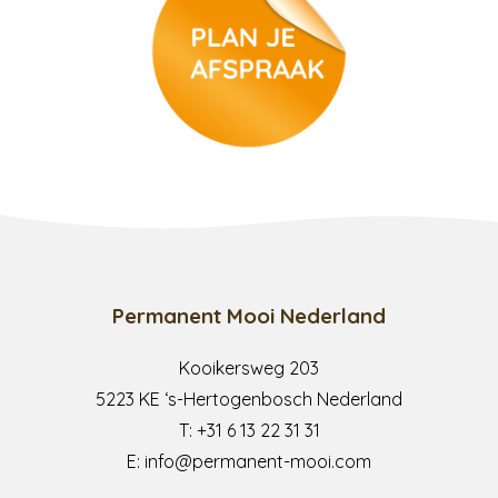
permanente make-up
medische tatoeage
Permanent Mooi Nederland
Kooikersweg 203
5223 KE ‘s-Hertogenbosch Nederland
T:
+31 6 13 22 31 31
E:
info@permanent-mooi.com