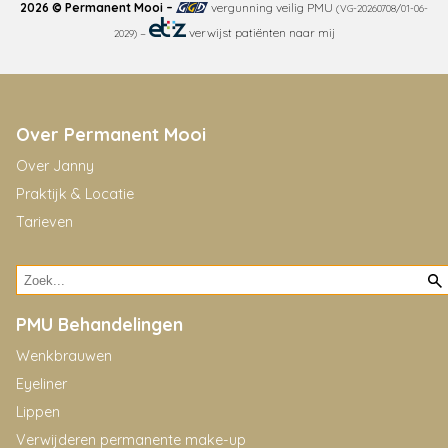
2026 © Permanent Mooi –
vergunning veilig PMU
(VG-20260708/01-06-
–
verwijst patiënten naar mij
2029)
Over Permanent Mooi
Over Janny
Praktijk & Locatie
Tarieven
PMU Behandelingen
Wenkbrauwen
Eyeliner
Lippen
Verwijderen permanente make-up