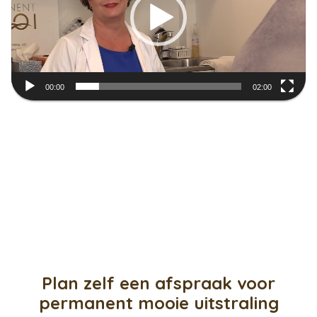
00:00
02:00
tarieven
webshop
gratis
over mij
faq
reviews
contact
Plan zelf een afspraak voor
permanent mooie uitstraling