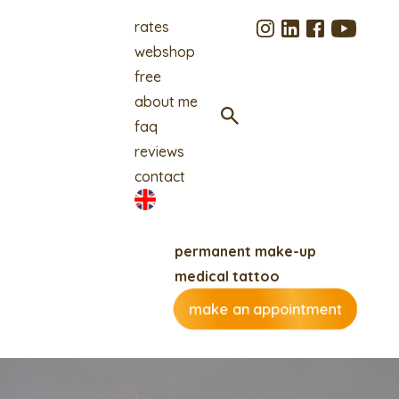
rates
webshop
free
about me
faq
reviews
contact
permanent make-up
medical tattoo
make an appointment