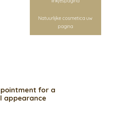
linkjespagina
Natuurlijke cosmetica uw
pagina
pointment for a
ul appearance