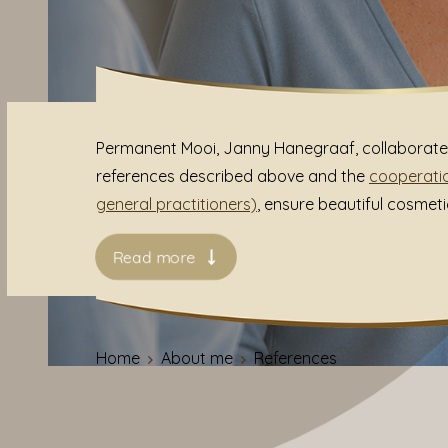
Permanent Mooi, Janny Hanegraaf, collaborates
references described above and the
cooperatio
general practitioners)
, ensure beautiful cosme
Read more
Home
About me
References