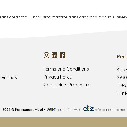
translated from Dutch using machine translation and manually revi
Per
Terms and Conditions
Kape
Privacy Policy
herlands
2930
Complaints Procedure
T:
+3
E:
in
2026 © Permanent Mooi –
permit for PMU
–
refer patients to me