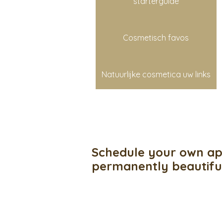
starterguide
Cosmetisch favos
Natuurlijke cosmetica uw links
Schedule your own ap
permanently beautif