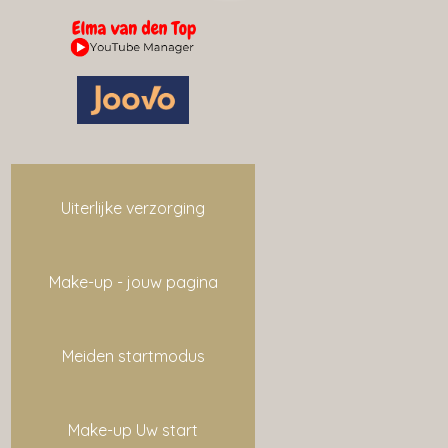
Uiterlijke verzorging
Make-up - jouw pagina
Meiden startmodus
Make-up Uw start