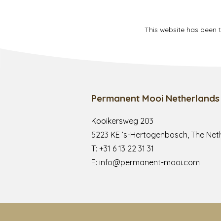
This website has been 
Permanent Mooi Netherlands
Kooikersweg 203
5223 KE ’s-Hertogenbosch, The Net
T:
+31 6 13 22 31 31
E:
info@permanent-mooi.com